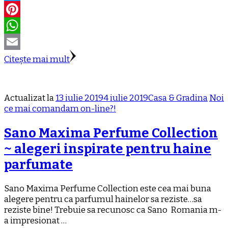
Twitter
Pinterest
WhatsApp
Email
Citește mai mult
Actualizat la
13 iulie 2019
4 iulie 2019
Casa & Gradina
Noi
ce mai comandam on-line?!
Sano Maxima Perfume Collection
~ alegeri inspirate pentru haine
parfumate
Sano Maxima Perfume Collection este cea mai buna
alegere pentru ca parfumul hainelor sa reziste…sa
reziste bine! Trebuie sa recunosc ca Sano Romania m-
a impresionat …