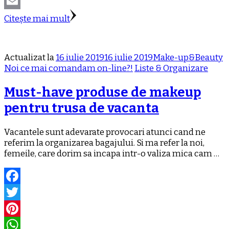
WhatsApp
Email
Citește mai mult
Actualizat la
16 iulie 2019
16 iulie 2019
Make-up&Beauty
Noi ce mai comandam on-line?!
Liste & Organizare
Must-have produse de makeup
pentru trusa de vacanta
Vacantele sunt adevarate provocari atunci cand ne
referim la organizarea bagajului. Si ma refer la noi,
femeile, care dorim sa incapa intr-o valiza mica cam …
Facebook
Twitter
Pinterest