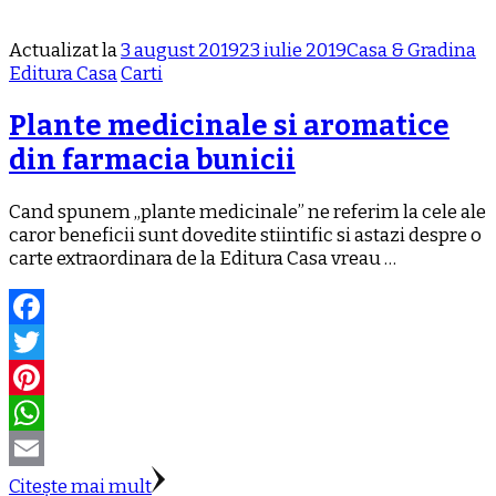
Actualizat la
3 august 2019
23 iulie 2019
Casa & Gradina
Editura Casa
Carti
Plante medicinale si aromatice
din farmacia bunicii
Cand spunem „plante medicinale” ne referim la cele ale
caror beneficii sunt dovedite stiintific si astazi despre o
carte extraordinara de la Editura Casa vreau …
Facebook
Twitter
Pinterest
WhatsApp
Email
Citește mai mult