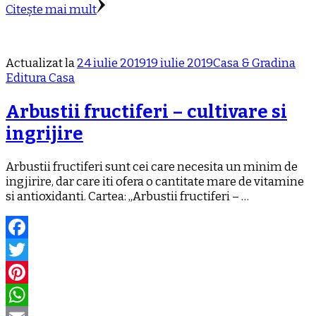
Email
Citește mai mult
Actualizat la
24 iulie 2019
19 iulie 2019
Casa & Gradina
Editura Casa
Arbustii fructiferi – cultivare si
ingrijire
Arbustii fructiferi sunt cei care necesita un minim de
ingjirire, dar care iti ofera o cantitate mare de vitamine
si antioxidanti. Cartea: „Arbustii fructiferi – …
Facebook
Twitter
Pinterest