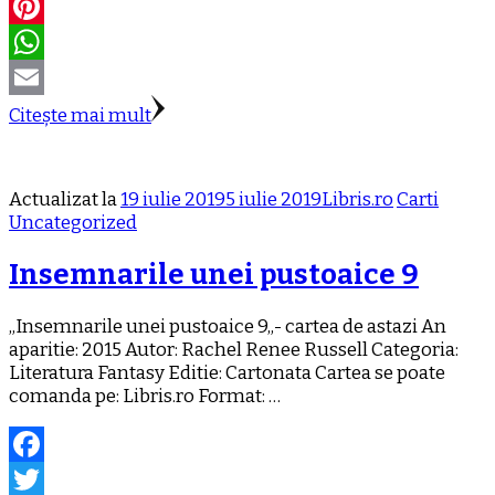
Twitter
Pinterest
WhatsApp
Email
Citește mai mult
Actualizat la
19 iulie 2019
5 iulie 2019
Libris.ro
Carti
Uncategorized
Insemnarile unei pustoaice 9
„Insemnarile unei pustoaice 9„- cartea de astazi An
aparitie: 2015 Autor: Rachel Renee Russell Categoria:
Literatura Fantasy Editie: Cartonata Cartea se poate
comanda pe: Libris.ro Format: …
Facebook