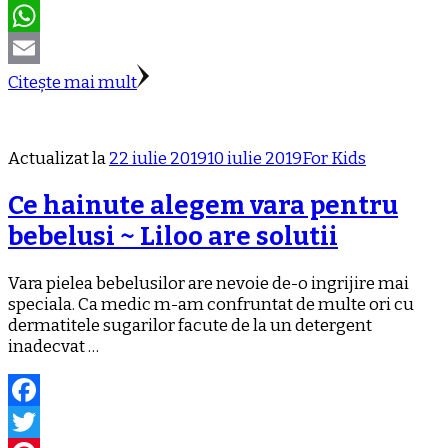
Pinterest
WhatsApp
Email
Citește mai mult
Actualizat la
22 iulie 2019
10 iulie 2019
For Kids
Ce hainute alegem vara pentru
bebelusi ~ Liloo are solutii
Vara pielea bebelusilor are nevoie de-o ingrijire mai
speciala. Ca medic m-am confruntat de multe ori cu
dermatitele sugarilor facute de la un detergent
inadecvat …
Facebook