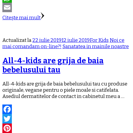
WhatsApp
Email
Citește mai mult
Actualizat la
22 iulie 2019
12 iulie 2019
For Kids
Noi ce
mai comandam on-line?!
Sanatatea in mainile noastre
All-4-kids are grija de baia
bebelusului tau
All-4-kids are grija de baia bebelusului tau cu produse
originale, vegane pentru o piele moale si catifelata.
Asediul dermatitelor de contact in cabinetul meu a …
Facebook
Twitter