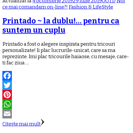
Actualizat la
4 octombrie 2019
29 iulie 2019
OOTD
Noi
ce mai comandam on-line?!
Fashion & LifeStyle
Printado ~ la dublu!… pentru ca
suntem un cuplu
Printado a fost o alegere inspirata pentru tricouri
personalizate! Ii plac lucrurile-unicat, care sa ma
reprezinte. Imi plac tricourile haiaose, cu mesaje, care-
ti fac ziua …
Facebook
Twitter
Pinterest
WhatsApp
Email
Citește mai mult