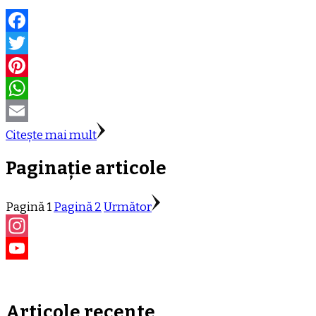
Facebook
Twitter
Pinterest
WhatsApp
Email
Citește mai mult
Paginație articole
Pagină
1
Pagină
2
Următor
Instagram
YouTube
Channel
Articole recente