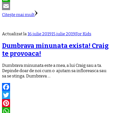
WhatsApp
Email
Citește mai mult
Actualizat la
16 iulie 2019
15 iulie 2019
For Kids
Dumbrava minunata exista! Craig
te provoaca!
Dumbrava minunata este a mea, a lui Craig sau a ta.
Depinde doar de noi cum o ajutam sa infloreasca sau
sa se stinga. Dumbrava …
Facebook
Twitter
Pinterest