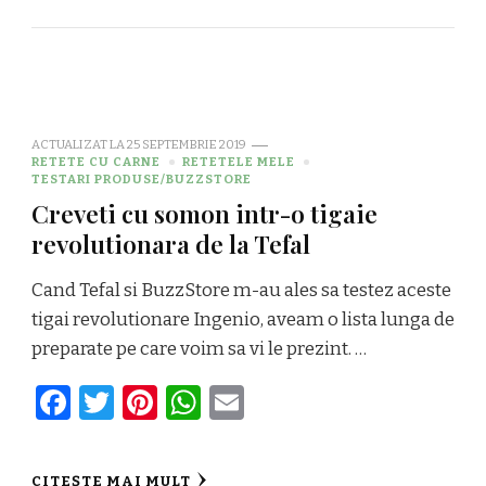
ACTUALIZAT LA
25 SEPTEMBRIE 2019
RETETE CU CARNE
RETETELE MELE
TESTARI PRODUSE/BUZZSTORE
Creveti cu somon intr-o tigaie
revolutionara de la Tefal
Cand Tefal si BuzzStore m-au ales sa testez aceste
tigai revolutionare Ingenio, aveam o lista lunga de
preparate pe care voim sa vi le prezint. …
Facebook
Twitter
Pinterest
WhatsApp
Email
CITEȘTE MAI MULT