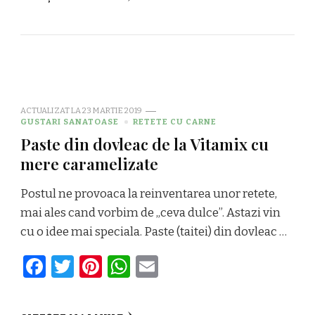
ACTUALIZAT LA
23 MARTIE 2019
GUSTARI SANATOASE
RETETE CU CARNE
Paste din dovleac de la Vitamix cu
mere caramelizate
Postul ne provoaca la reinventarea unor retete,
mai ales cand vorbim de „ceva dulce”. Astazi vin
cu o idee mai speciala. Paste (taitei) din dovleac …
Facebook
Twitter
Pinterest
WhatsApp
Email