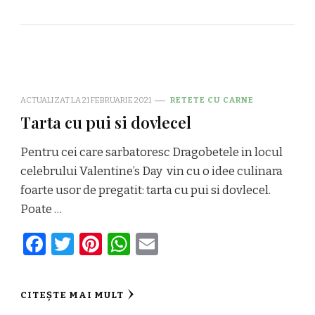
ACTUALIZAT LA
21 FEBRUARIE 2021
RETETE CU CARNE
Tarta cu pui si dovlecel
Pentru cei care sarbatoresc Dragobetele in locul
celebrului Valentine’s Day vin cu o idee culinara
foarte usor de pregatit: tarta cu pui si dovlecel.
Poate …
Facebook
Twitter
Pinterest
WhatsApp
Email
CITEȘTE MAI MULT