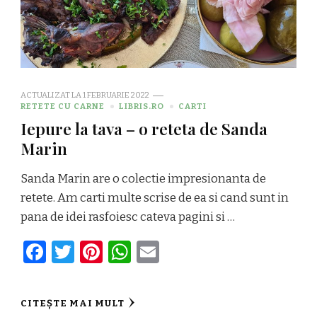
ACTUALIZAT LA
1 FEBRUARIE 2022
RETETE CU CARNE
LIBRIS.RO
CARTI
Iepure la tava – o reteta de Sanda
Marin
Sanda Marin are o colectie impresionanta de
retete. Am carti multe scrise de ea si cand sunt in
pana de idei rasfoiesc cateva pagini si …
Facebook
Twitter
Pinterest
WhatsApp
Email
CITEȘTE MAI MULT