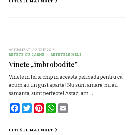
CITEȘTE MAI MULT
ACTUALIZAT LA
2 IULIE 2018
RETETE CU CARNE
RETETELE MELE
Vinete „imbrobodite”
Vinete in fel si chip in aceasta perioada pentru ca
acum au un gust aparte! Nu sunt amare, nu au
samanta, sunt perfecte! Astazi am …
Facebook
Twitter
Pinterest
WhatsApp
Email
CITEȘTE MAI MULT