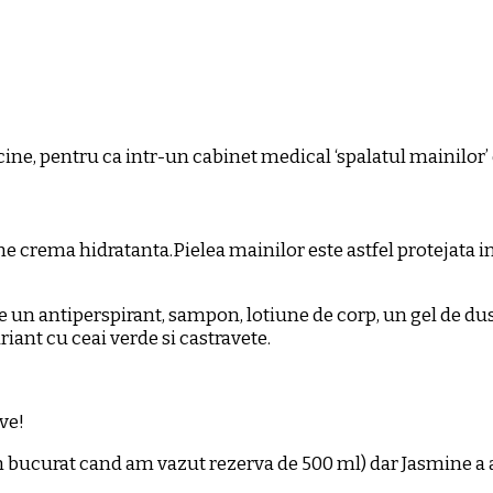
ine, pentru ca intr-un cabinet medical ‘spalatul mainilor’ e
me crema hidratanta.Pielea mainilor este astfel protejata i
 un antiperspirant, sampon, lotiune de corp, un gel de dus
iant cu ceai verde si castravete.
ve!
ucurat cand am vazut rezerva de 500 ml) dar Jasmine a ale