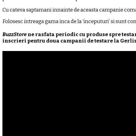
Cu cateva saptamani innainte de aceasta campanie comand
Folosesc intreaga gama inca de la ‘inceputuri’ si sunt con
BuzzStore
ne rasfata periodic cu produse spre testar
inscrieri pentru doua campanii de testare la Gerli