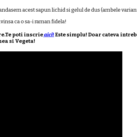
asem acest sapun lichid si gelul de dus (ambele varianta 
vinsa ca o sa-i raman fidela!
e.Te poti inscrie
aici
!
Este simplu! Doar cateva intreba
nea si Vegeta!