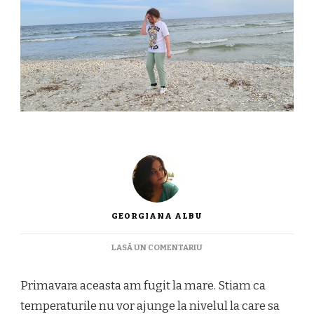
GEORGIANA ALBU
LA
LASĂ UN COMENTARIU
TINUTE
DE
Primavara aceasta am fugit la mare. Stiam ca
PRIMAVARA
DE
temperaturile nu vor ajunge la nivelul la care sa
LA