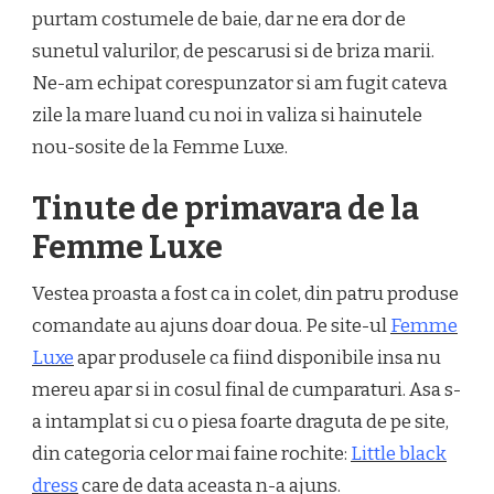
purtam costumele de baie, dar ne era dor de
FEMME
LUXE
sunetul valurilor, de pescarusi si de briza marii.
Ne-am echipat corespunzator si am fugit cateva
zile la mare luand cu noi in valiza si hainutele
nou-sosite de la Femme Luxe.
Tinute de primavara de la
Femme Luxe
Vestea proasta a fost ca in colet, din patru produse
comandate au ajuns doar doua. Pe site-ul
Femme
Luxe
apar produsele ca fiind disponibile insa nu
mereu apar si in cosul final de cumparaturi. Asa s-
a intamplat si cu o piesa foarte draguta de pe site,
din categoria celor mai faine rochite:
Little black
dress
care de data aceasta n-a ajuns.