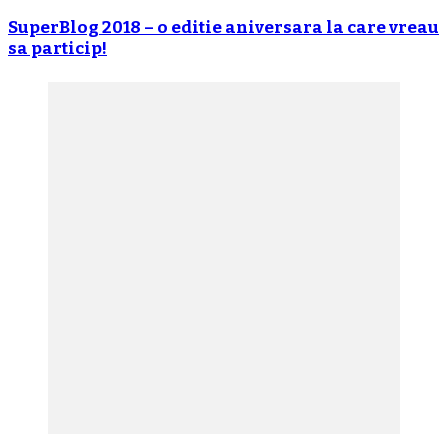
SuperBlog 2018 – o editie aniversara la care vreau
sa particip!