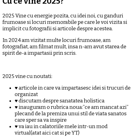
Cu ce vine 2025?
2025 Vine cu energie pozita, cu idei noi, cu ganduri
frumoase si locuri memorabile pe care le voi vizita si
implicit cu fotografii si articole despre acestea.
In 2024 am vizitat multe locuri frumoase, am
fotografiat, am filmat mult, insa n-am avut starea de
spirit de-a impartasii prin scris.
2025 vine cu noutati:
♥ articole in care va impartasesc idei si trucuri de
organizat
♥ discutam despre sanatatea holistica
♥ inauguram o rubrica noua:”ce am mancat azi”
plecand de la premiza unui stil de viata sanatos
care sper sa va inspire
♥ va iau in calatoriile mele intr-un mod
virtual(atat aici cat si pe YT)