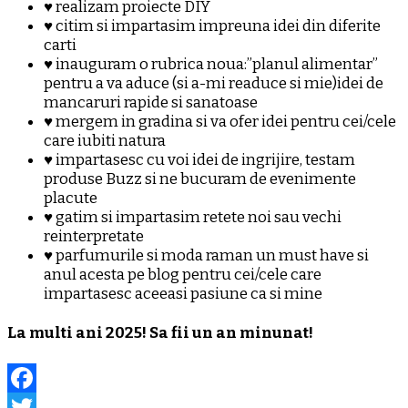
♥ realizam proiecte DIY
♥ citim si impartasim impreuna idei din diferite
carti
♥ inauguram o rubrica noua:”planul alimentar”
pentru a va aduce (si a-mi readuce si mie)idei de
mancaruri rapide si sanatoase
♥ mergem in gradina si va ofer idei pentru cei/cele
care iubiti natura
♥ impartasesc cu voi idei de ingrijire, testam
produse Buzz si ne bucuram de evenimente
placute
♥ gatim si impartasim retete noi sau vechi
reinterpretate
♥ parfumurile si moda raman un must have si
anul acesta pe blog pentru cei/cele care
impartasesc aceeasi pasiune ca si mine
La multi ani 2025! Sa fii un an minunat!
Facebook