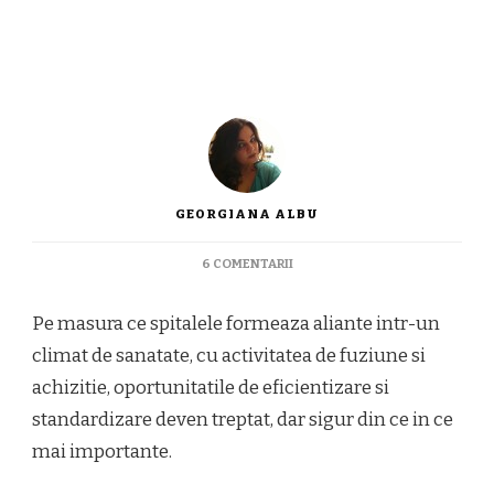
GEORGIANA ALBU
LA
6 COMENTARII
ALEGE
ECHIPAMENTELE
Pe masura ce spitalele formeaza aliante intr-un
DE
PROTECTIE
climat de sanatate, cu activitatea de fuziune si
SPECIALE
achizitie, oportunitatile de eficientizare si
standardizare deven treptat, dar sigur din ce in ce
mai importante.