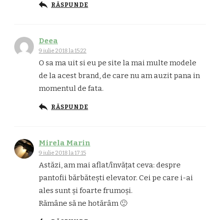
RĂSPUNDE
Deea
9 iulie 2018 la 15:22
O sa ma uit si eu pe site la mai multe modele
de la acest brand, de care nu am auzit pana in
momentul de fata.
RĂSPUNDE
Mirela Marin
9 iulie 2018 la 17:15
Astăzi, am mai aflat/învățat ceva: despre
pantofii bărbătești elevator. Cei pe care i-ai
ales sunt și foarte frumoși.
Rămâne să ne hotărâm 🙂