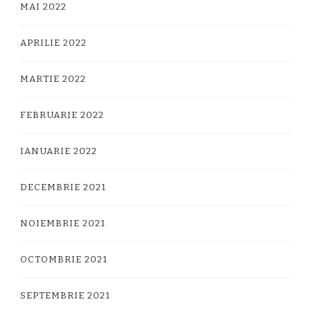
MAI 2022
APRILIE 2022
MARTIE 2022
FEBRUARIE 2022
IANUARIE 2022
DECEMBRIE 2021
NOIEMBRIE 2021
OCTOMBRIE 2021
SEPTEMBRIE 2021