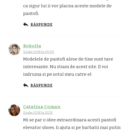
ca sigur lui ii vor placea aceste modele de
pantofi.
RĂSPUNDE
Rokolla
11 iulie 2018 la 00:50
Modelele de pantofi alese de tine sunt tare
interesante. Nu stiam de acest site. Il voi
indruma si pe sotul meu catre el
RĂSPUNDE
Catalina Coman
11 iulie 2018 la 01:28
Mi se par o idee extraordinara acesti pantofi
elevator shoes. Ii ajuta si pe barbatii mai putin