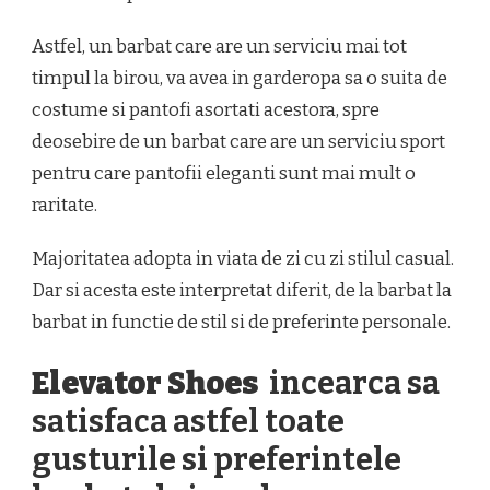
Astfel, un barbat care are un serviciu mai tot
timpul la birou, va avea in garderopa sa o suita de
costume si pantofi asortati acestora, spre
deosebire de un barbat care are un serviciu sport
pentru care pantofii eleganti sunt mai mult o
raritate.
Majoritatea adopta in viata de zi cu zi stilul casual.
Dar si acesta este interpretat diferit, de la barbat la
barbat in functie de stil si de preferinte personale.
Elevator Shoes
incearca sa
satisfaca astfel toate
gusturile si preferintele