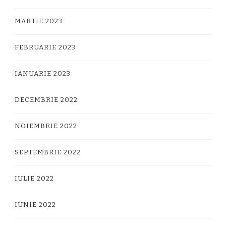
MARTIE 2023
FEBRUARIE 2023
IANUARIE 2023
DECEMBRIE 2022
NOIEMBRIE 2022
SEPTEMBRIE 2022
IULIE 2022
IUNIE 2022