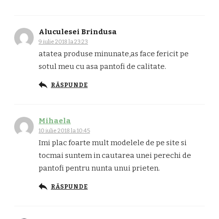
Aluculesei Brindusa
9 iulie 2018 la 23:23
atatea produse minunate,as face fericit pe
sotul meu cu asa pantofi de calitate.
RĂSPUNDE
Mihaela
10 iulie 2018 la 10:45
Imi plac foarte mult modelele de pe site si
tocmai suntem in cautarea unei perechi de
pantofi pentru nunta unui prieten.
RĂSPUNDE