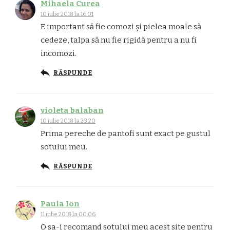
Mihaela Curea
10 iulie 2018 la 16:01
E important să fie comozi și pielea moale să
cedeze, talpa să nu fie rigidă pentru a nu fi
incomozi.
RĂSPUNDE
violeta balaban
10 iulie 2018 la 23:20
Prima pereche de pantofi sunt exact pe gustul
sotului meu.
RĂSPUNDE
Paula Ion
11 iulie 2018 la 00:06
O sa-i recomand sotului meu acest site pentru