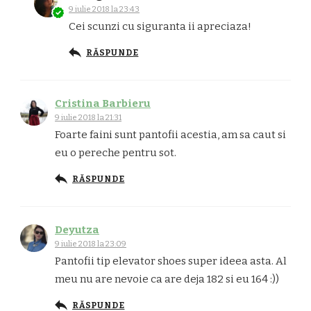
9 iulie 2018 la 23:43
Cei scunzi cu siguranta ii apreciaza!
RĂSPUNDE
Cristina Barbieru
9 iulie 2018 la 21:31
Foarte faini sunt pantofii acestia, am sa caut si
eu o pereche pentru sot.
RĂSPUNDE
Deyutza
9 iulie 2018 la 23:09
Pantofii tip elevator shoes super ideea asta. Al
meu nu are nevoie ca are deja 182 si eu 164 :))
RĂSPUNDE