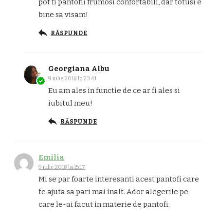
pot fi pantofii frumosi confortabili, dar totusi e
bine sa visam!
RĂSPUNDE
Georgiana Albu
9 iulie 2018 la 23:41
Eu am ales in functie de ce ar fi ales si
iubitul meu!
RĂSPUNDE
Emilia
9 iulie 2018 la 15:17
Mi se par foarte interesanti acest pantofi care
te ajuta sa pari mai inalt. Ador alegerile pe
care le-ai facut in materie de pantofi.