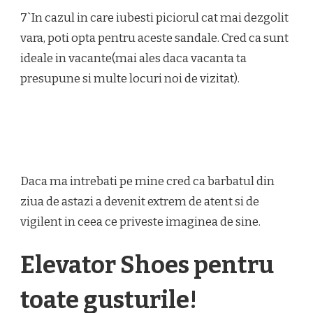
7`In cazul in care iubesti piciorul cat mai dezgolit
vara, poti opta pentru aceste sandale. Cred ca sunt
ideale in vacante(mai ales daca vacanta ta
presupune si multe locuri noi de vizitat).
Daca ma intrebati pe mine cred ca barbatul din
ziua de astazi a devenit extrem de atent si de
vigilent in ceea ce priveste imaginea de sine.
Elevator Shoes pentru
toate gusturile!