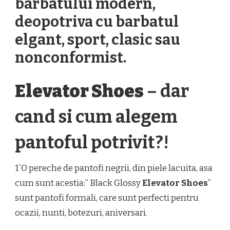
barbatului modern,
deopotriva cu barbatul
elgant, sport, clasic sau
nonconformist.
Elevator Shoes
– dar
cand si cum alegem
pantoful potrivit?!
1`O pereche de pantofi negrii, din piele lacuita, asa
cum sunt acestia:” Black Glossy
Elevator Shoes
”
sunt pantofi formali, care sunt perfecti pentru
ocazii, nunti, botezuri, aniversari.