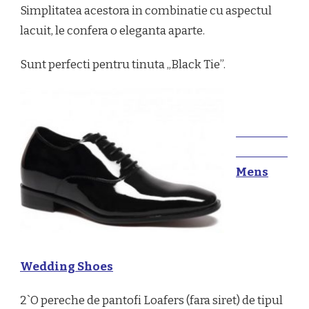
Simplitatea acestora in combinatie cu aspectul
lacuit, le confera o eleganta aparte.
Sunt perfecti pentru tinuta „Black Tie”.
Mens
Wedding Shoes
2`O pereche de pantofi Loafers (fara siret) de tipul