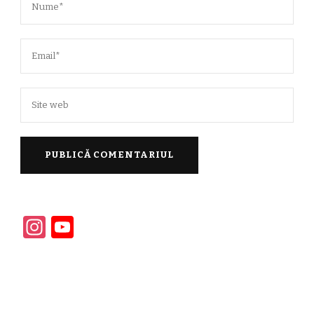
Instagram
YouTube
Channel