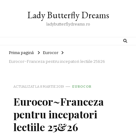
Lady Butterfly Dreams
ladybutterflydreams.ro
Prima pagină
Eurocor
Eurocor~Franceza pentru incepatori lectiile 25&26
ACTUALIZAT LA
8 MARTIE 2019
EUROCOR
Eurocor~Franceza
pentru incepatori
lectiile 25&26