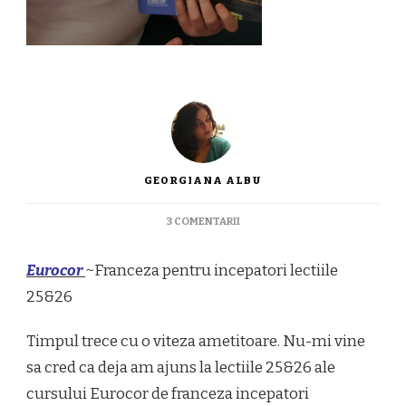
GEORGIANA ALBU
LA
3 COMENTARII
EUROCOR~FRANCEZA
PENTRU
Eurocor
~Franceza pentru incepatori lectiile
INCEPATORI
LECTIILE
25&26
25&26
Timpul trece cu o viteza ametitoare. Nu-mi vine
sa cred ca deja am ajuns la lectiile 25&26 ale
cursului Eurocor de franceza incepatori