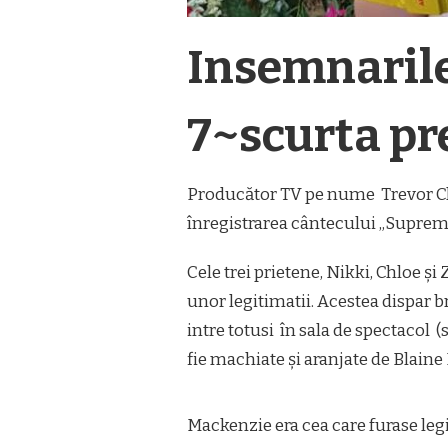
Insemnarile
7~scurta pr
Producător TV pe nume Trevor Cha
înregistrarea cântecului „Supremaţ
Cele trei prietene, Nikki, Chloe şi 
unor legitimatii. Acestea dispar b
intre totusi în sala de spectacol (
fie machiate şi aranjate de Blaine
Mackenzie era cea care furase leg