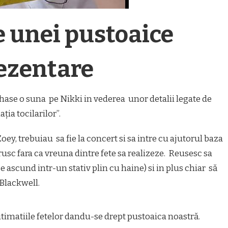
 unei pustoaice
ezentare
se o suna pe Nikki in vederea unor detalii legate de
ia tocilarilor”.
Zoey, trebuiau sa fie la concert si sa intre cu ajutorul baza
rusc fara ca vreuna dintre fete sa realizeze. Reusesc sa
se ascund intr-un stativ plin cu haine) si in plus chiar să
 Blackwell.
itimatiile fetelor dandu-se drept pustoaica noastră.