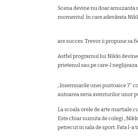
Scena devine nu doar amuzanta si
momentul în care adevărata Nikki
are succes Trevor ii propune sa fi
Astfel programul lui Nikki devine 
prietenul sau pe care-l neglijeaza
„Insemnarile unei pustoaice 7” co
autoarea seria aventurilor unor pu
La scoala orele de arte martiale cu
Este chiar numita de colegi „Nik
petrecut in sala de sport. Fata l-