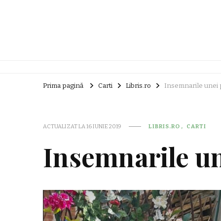
Prima pagină
Carti
Libris.ro
Insemnarile unei 
ACTUALIZAT LA
16 IUNIE 2019
LIBRIS.RO
CARTI
Insemnarile un