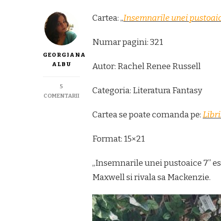
Cartea: „
Insemnarile unei pustoaic
Numar pagini: 321
GEORGIANA
ALBU
Autor: Rachel Renee Russell
5
Categoria: Literatura Fantasy
LA
COMENTARII
INSEMNARILE
Cartea se poate comanda pe:
Libri
UNEI
PUSTOAICE
7
Format: 15×21
„Insemnarile unei pustoaice 7” est
Maxwell si rivala sa Mackenzie.