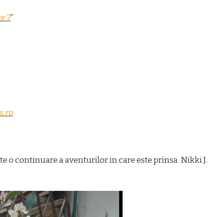
e 7
”
s.ro
e o continuare a aventurilor in care este prinsa Nikki J.