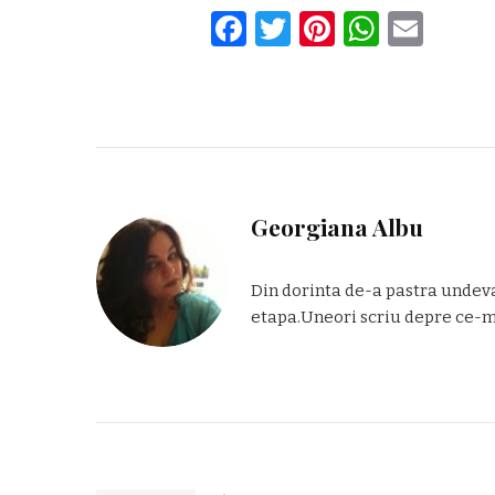
Facebook
Twitter
Pinterest
Whats
Ema
Georgiana Albu
Din dorinta de-a pastra undeva
etapa.Uneori scriu depre ce-mi 