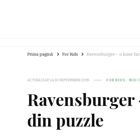
Prima pagină
For Kids
Ravensburger – o lume fac
ACTUALIZAT LA
10 SEPTEMBRIE 2019
FOR KIDS
NOI 
Ravensburger 
din puzzle