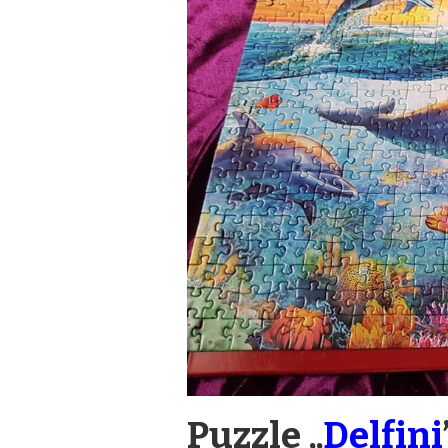
Puzzle „
Delfini