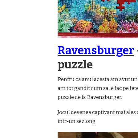
Ravensburger
puzzle
Pentru ca anul acesta am avut un r
am tot gandit cum sa le fac pe fet
puzzle de la Ravensburger.
Jocul devenea captivant mai ales c
intr-un sezlong.