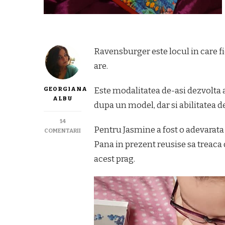
Ravensburger este locul in care fi
are.
GEORGIANA
Este modalitatea de-asi dezvolta 
ALBU
dupa un model, dar si abilitatea d
14
Pentru Jasmine a fost o adevarata
LA
COMENTARII
RAVENSBURGER
Pana in prezent reusise sa treaca 
–
acest prag.
O
LUME
FACUTA
DIN
PUZZLE