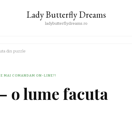
Lady Butterfly Dreams
ladybutterflydreams.ro
uta din puzzle
CE MAI COMANDAM ON-LINE?!
– o lume facuta