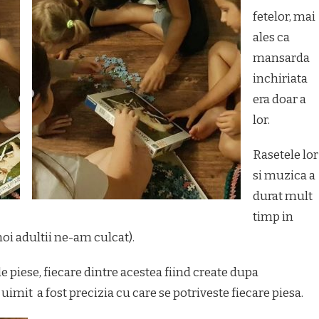
fetelor, mai
ales ca
mansarda
inchiriata
era doar a
lor.
Rasetele lor
si muzica a
durat mult
timp in
oi adultii ne-am culcat).
e piese, fiecare dintre acestea fiind create dupa
uimit a fost precizia cu care se potriveste fiecare piesa.