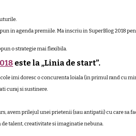
uturile.
un in agenda premiile. Ma inscriu in SuperBlog 2018 pent
pun o strategie mai flexibila.
2018
este la „Linia de start”.
icole imi doresc o concurenta loiala (in primul rand cu mine
ti curaj si sustinere.
s, avem prilejul unei prietenii (sau antipatii) cu care sa fa
a de talent, creativitate si imaginatie nebuna.