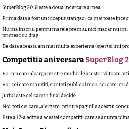
SuperBlog 2018 este a doua incercare a mea.
Prima data a fost un inceput stangaci, ca mai toate incep
Nu ma inscriu pentru marele premiu, nici macar nu imi p
primesc cu drag.
De data aceasta am mai multa experienta (sper) si imi pro
Competitia aniversara
SuperBlog 
Eu, cea care alearga printre randurile acestor viitoare art
Voi, cei care ma cititi, sunteti publicul meu, cei care-mi da
Juriul este cel care in final decide.
Noi, toti cei care „alergam” printre paginile acestui concur
Este a 17-a editie a acestei competitii care se anunta plin