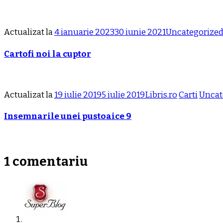
Actualizat la
4 ianuarie 2023
30 iunie 2021
Uncategorize
Cartofi noi la cuptor
Actualizat la
19 iulie 2019
5 iulie 2019
Libris.ro
Carti
Uncat
Insemnarile unei pustoaice 9
1 comentariu