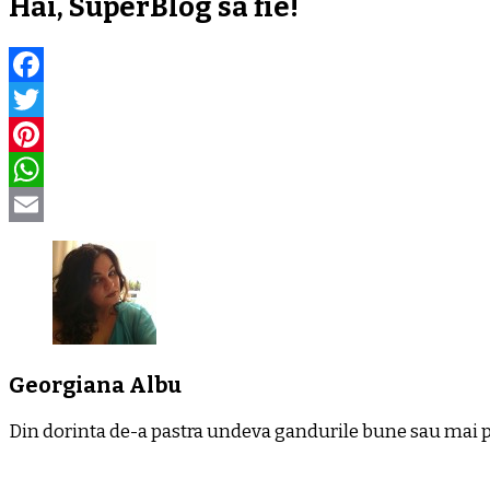
Hai, SuperBlog sa fie!
Facebook
Twitter
Pinterest
WhatsApp
Email
Georgiana Albu
Din dorinta de-a pastra undeva gandurile bune sau mai put