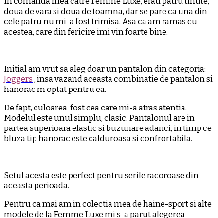
In comanda mea catre Femme Luxe, erau patru tinute,
doua de vara si doua de toamna, dar se pare ca una din
cele patru nu mi-a fost trimisa. Asa ca am ramas cu
acestea, care din fericire imi vin foarte bine.
Initial am vrut sa aleg doar un pantalon din categoria:
Joggers
, insa vazand aceasta combinatie de pantalon si
hanorac m optat pentru ea.
De fapt, culoarea fost cea care mi-a atras atentia.
Modelul este unul simplu, clasic. Pantalonul are in
partea superioara elastic si buzunare adanci, in timp ce
bluza tip hanorac este calduroasa si confrortabila.
Setul acesta este perfect pentru serile racoroase din
aceasta perioada.
Pentru ca mai am in colectia mea de haine-sport si alte
modele de la Femme Luxe mi s-a parut alegerea