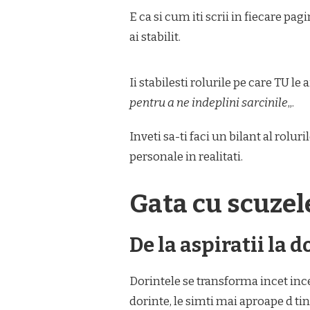
E ca si cum iti scrii in fiecare pa
ai stabilit.
Ii stabilesti rolurile pe care TU le ai
pentru a ne indeplini sarcinile
„.
Inveti sa-ti faci un bilant al roluri
personale in realitati.
Gata cu scuzel
De la aspiratii la d
Dorintele se transforma incet incet
dorinte, le simti mai aproape d tin