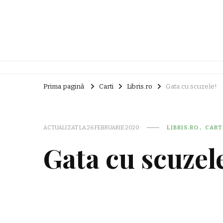
Prima pagină
Carti
Libris.ro
Gata cu scuzele!
ACTUALIZAT LA
26 FEBRUARIE 2020
LIBRIS.RO
CART
Gata cu scuzel