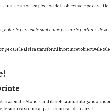
gina anul ce urmeaza plecand de la obiectivele pe care ti le-
. „
Rolurile personale sunt haine pe care le purtamzi de zi
lor pe care le ai si sa transformi incet incet obiectivele tale
e!
orinte
 in aspiratii. Atunci cand iti notezi anumite ganduri, idei ,
e, le simti ca si cum ar parea mai usor de realizat.