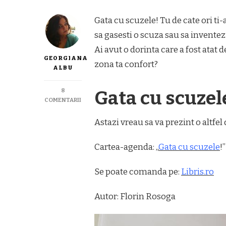
Gata cu scuzele! Tu de cate ori ti-
sa gasesti o scuza sau sa inventez
Ai avut o dorinta care a fost atat 
GEORGIANA
zona ta confort?
ALBU
8
Gata cu scuzel
LA
COMENTARII
GATA
CU
Astazi vreau sa va prezint o altfe
SCUZELE!
Cartea-agenda: „
Gata cu scuzele
!”
Se poate comanda pe:
Libris.ro
Autor: Florin Rosoga