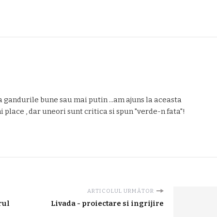
 gandurile bune sau mai putin ...am ajuns la aceasta
place , dar uneori sunt critica si spun "verde-n fata"!
ARTICOLUL URMĂTOR
rul
Livada - proiectare si ingrijire