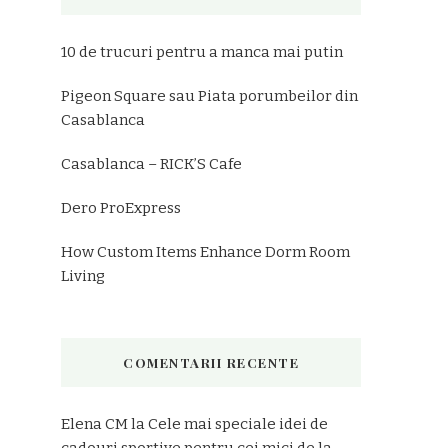
Emai
10 de trucuri pentru a manca mai putin
Pigeon Square sau Piata porumbeilor din
Casablanca
Casablanca – RICK’S Cafe
Dero ProExpress
How Custom Items Enhance Dorm Room
Living
COMENTARII RECENTE
Elena CM
la
Cele mai speciale idei de
cadouri sportive pentru cei mici de la