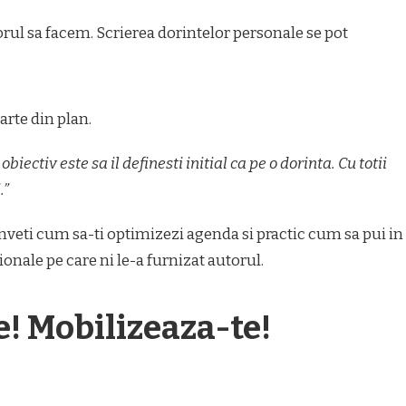
orul sa facem. Scrierea dorintelor personale se pot
arte din plan.
iectiv este sa il definesti initial ca pe o dorinta. Cu totii
.”
nveti cum sa-ti optimizezi agenda si practic cum sa pui in
ionale pe care ni le-a furnizat autorul.
e! Mobilizeaza-te!
App
il