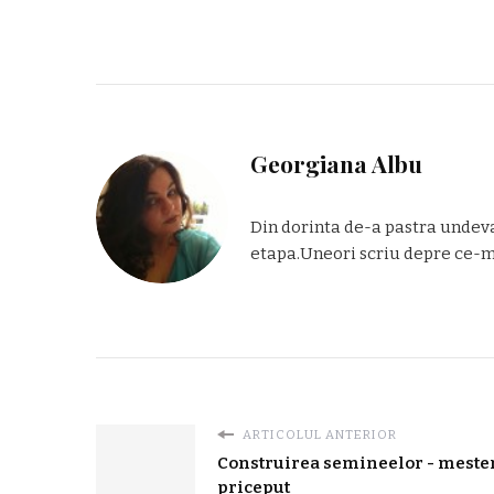
Georgiana Albu
Din dorinta de-a pastra undeva
etapa.Uneori scriu depre ce-mi 
ARTICOLUL ANTERIOR
Construirea semineelor - meste
priceput