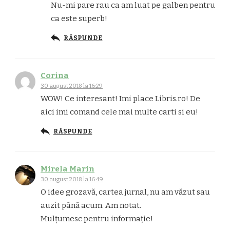
Nu-mi pare rau ca am luat pe galben pentru
ca este superb!
RĂSPUNDE
Corina
30 august 2018 la 16:29
WOW! Ce interesant! Imi place Libris.ro! De
aici imi comand cele mai multe carti si eu!
RĂSPUNDE
Mirela Marin
30 august 2018 la 16:49
O idee grozavă, cartea jurnal, nu am văzut sau
auzit până acum. Am notat.
Mulțumesc pentru informație!