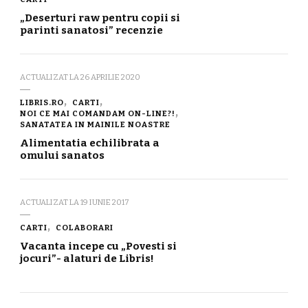
„Deserturi raw pentru copii si
parinti sanatosi” recenzie
ACTUALIZAT LA
26 APRILIE 2020
LIBRIS.RO
CARTI
NOI CE MAI COMANDAM ON-LINE?!
SANATATEA IN MAINILE NOASTRE
Alimentatia echilibrata a
omului sanatos
ACTUALIZAT LA
19 IUNIE 2017
CARTI
COLABORARI
Vacanta incepe cu „Povesti si
jocuri”- alaturi de Libris!