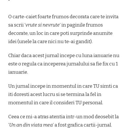
O carte-caiet foarte frumos decorata care te invita
sa scrii ‘
vrute si nevrute
‘ in paginile frumos
decorate, un loc in care poti surprinde anumite
idei (unele la care nici nu te-ai gandit).
Chiar daca acest jurnal incepe cu luna ianuarie nu
este o regula ca inceperea jurnalului sa fie fix cu 1
ianuarie.
Un jurnal incepe in momentul in care TU simti ca
iti doresti acest lucru si se termina la fel in
momentul in care il consideri TU personal.
Ceea ce mi-a atras atentia intr-un mod deosebit la
‘
Un an din viata mea
‘ a fost grafica cartii-jurnal.