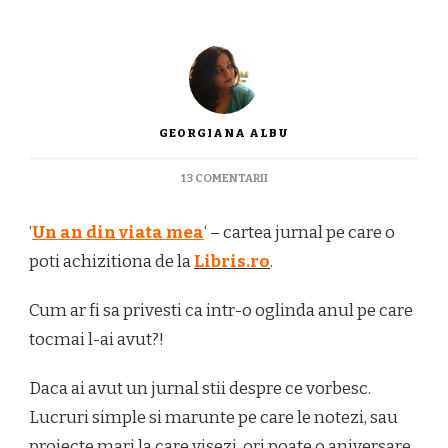
GEORGIANA ALBU
LA
13 COMENTARII
‘UN
AN
‘
Un an din viata mea
‘ – cartea jurnal pe care o
DIN
VIATA
poti achizitiona de la
Libris.ro
.
MEA’
O
Cum ar fi sa privesti ca intr-o oglinda anul pe care
CARTE-
JURNAL
tocmai l-ai avut?!
Daca ai avut un jurnal stii despre ce vorbesc.
Lucruri simple si marunte pe care le notezi, sau
proiecte mari la care visezi, ori poate o aniversare