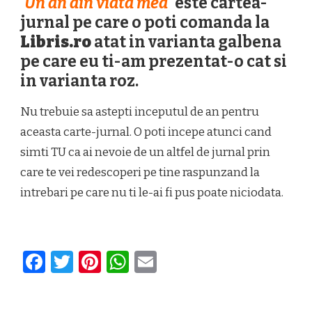
‘
Un an din viata mea
‘
este cartea-
jurnal pe care o poti comanda la
Libris.ro
atat in varianta galbena
pe care eu ti-am prezentat-o cat si
in varianta roz.
Nu trebuie sa astepti inceputul de an pentru
aceasta carte-jurnal. O poti incepe atunci cand
simti TU ca ai nevoie de un altfel de jurnal prin
care te vei redescoperi pe tine raspunzand la
intrebari pe care nu ti le-ai fi pus poate niciodata.
Facebook
Twitter
Pinterest
WhatsApp
Email