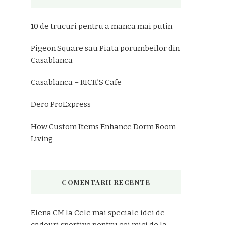
Emai
10 de trucuri pentru a manca mai putin
Pigeon Square sau Piata porumbeilor din
Casablanca
Casablanca – RICK’S Cafe
Dero ProExpress
How Custom Items Enhance Dorm Room
Living
COMENTARII RECENTE
Elena CM
la
Cele mai speciale idei de
cadouri sportive pentru cei mici de la