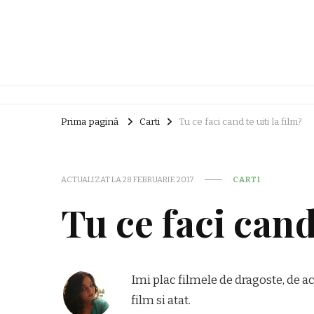
Prima pagină
Carti
Tu ce faci cand te uiti la film?
ACTUALIZAT LA
28 FEBRUARIE 2017
CARTI
Tu ce faci cand 
Imi plac filmele de dragoste, de ac
film si atat.