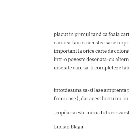
placut in primul rand ca foaia cart
carioca, fara ca acestea sa se imp
important la orice carte de colorat)
intr-o poveste desenata-cu altern
inserate care sa-ti completeze tabl
intotdeauna sa-si lase amprenta 
frumoase ) , dar acest lucru nu-m
„copilaria este inima tuturor vars
Lucian Blaga