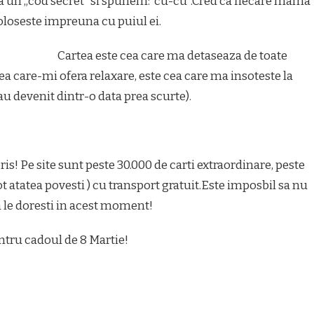
n „cod secret” si spunem:”cu-cu”.Cred ca fiecare mama
foloseste impreuna cu puiul ei.
Cartea este cea care ma detaseaza de toate
ea care-mi ofera relaxare, este cea care ma insoteste la
u devenit dintr-o data prea scurte).
ris! Pe site sunt peste 30.000 de carti extraordinare, peste
ot atatea povesti ) cu transport gratuit.Este imposbil sa nu
sa le doresti in acest moment!
ntru cadoul de 8 Martie!
App
il