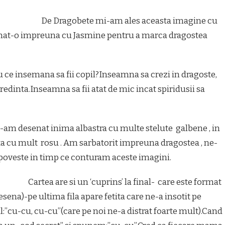
De Dragobete mi-am ales aceasta imagine cu
nat-o impreuna cu Jasmine pentru a marca dragostea
 ce insemana sa fii copil?Inseamna sa crezi in dragoste,
credinta.Inseamna sa fii atat de mic incat spiridusii sa
i-am desenat inima albastra cu multe stelute galbene , in
a cu mult rosu . Am sarbatorit impreuna dragostea , ne-
 poveste in timp ce conturam aceste imagini.
Cartea are si un ‘cuprins’ la final- care este format
esena)-pe ultima fila apare fetita care ne-a insotit pe
l:”cu-cu, cu-cu”(care pe noi ne-a distrat foarte mult).Cand