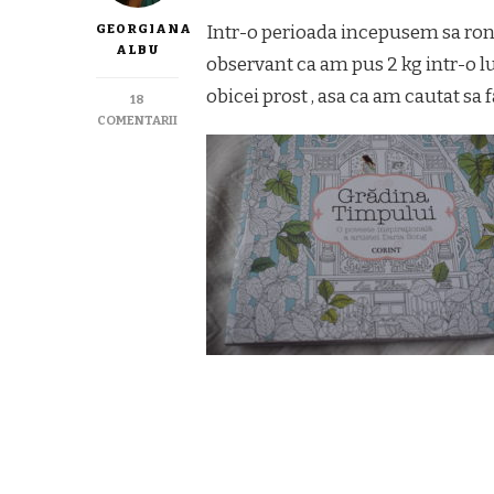
GEORGIANA
Intr-o perioada incepusem sa ront
ALBU
observant ca am pus 2 kg intr-o lu
obicei prost , asa ca am cautat sa f
18
LA
COMENTARII
TU
CE
FACI
CAND
TE
UITI
LA
FILM?