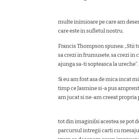
multe inimioare pe care am dese
care este in sufletul nostru.
Francis Thompson spunea: „Stii tu
sa crezi in frumusete, sa crezi in 
ajunga sa-ti sopteasca la ureche”.
Si eu am fost asa de mica incat m
timp ce Jasmine si-a pus amprent
am jucat si ne-am creeat propria
tot din imagini(si acestea se pot d
parcursul intregii carti cu mesaju