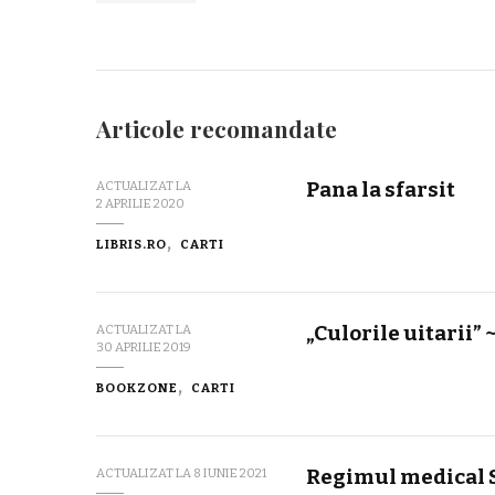
Articole recomandate
Pana la sfarsit
ACTUALIZAT LA
2 APRILIE 2020
LIBRIS.RO
CARTI
„Culorile uitarii”
ACTUALIZAT LA
30 APRILIE 2019
BOOKZONE
CARTI
Regimul medical 
ACTUALIZAT LA
8 IUNIE 2021