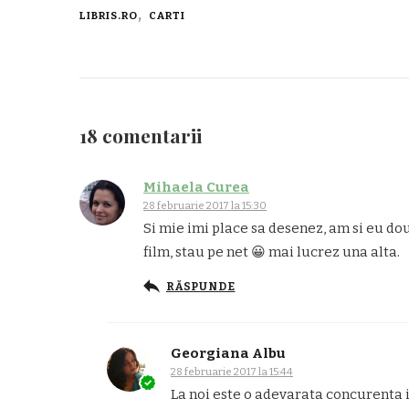
LIBRIS.RO
CARTI
18 comentarii
Mihaela Curea
28 februarie 2017 la 15:30
Si mie imi place sa desenez, am si eu do
film, stau pe net 😀 mai lucrez una alta.
RĂSPUNDE
Georgiana Albu
28 februarie 2017 la 15:44
La noi este o adevarata concurenta i