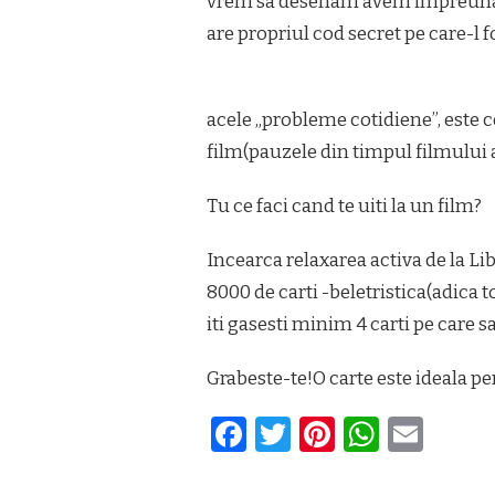
vrem sa desenam avem impreuna u
are propriul cod secret pe care-l 
acele „probleme cotidiene”, este c
film(pauzele din timpul filmului a
Tu ce faci cand te uiti la un film?
Incearca relaxarea activa de la Lib
8000 de carti -beletristica(adica t
iti gasesti minim 4 carti pe care 
Grabeste-te!O carte este ideala pe
Facebook
Twitter
Pinterest
Whats
Ema