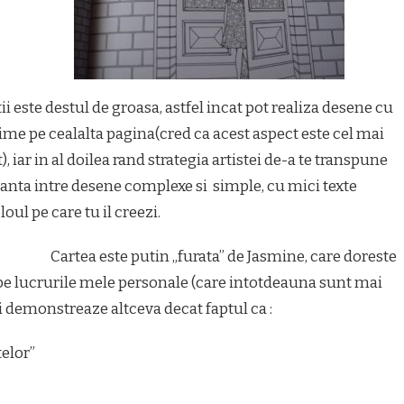
ii este destul de groasa, astfel incat pot realiza desene cu
rime pe cealalta pagina(cred ca acest aspect este cel mai
, iar in al doilea rand strategia artistei de-a te transpune
anta intre desene complexe si simple, cu mici texte
oul pe care tu il creezi.
Cartea este putin „furata” de Jasmine, care doreste
pe lucrurile mele personale (care intotdeauna sunt mai
i demonstreaze altceva decat faptul ca :
telor”